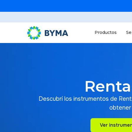
Productos
Se
Renta
Descubrí los instrumentos de Renta 
obtener 
Ver instrumen
Ver instrumen