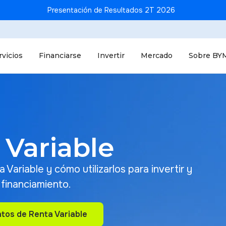
Presentación de Resultados 2T 2026
rvicios
Financiarse
Invertir
Mercado
Sobre BY
 Variable
Variable y cómo utilizarlos para invertir y
financiamiento.
tos de Renta Variable
tos de Renta Variable