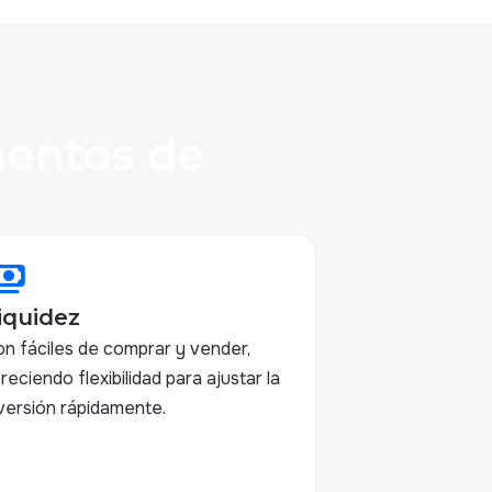
mentos de
ments
iquidez
n fáciles de comprar y vender,
reciendo flexibilidad para ajustar la
versión rápidamente.