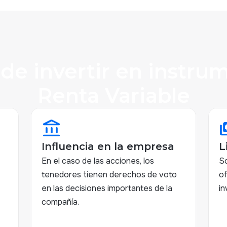
 de invertir en instru
Renta Variable
account_balance
pay
Influencia en la empresa
L
En el caso de las acciones, los
So
tenedores tienen derechos de voto
of
en las decisiones importantes de la
in
compañía.