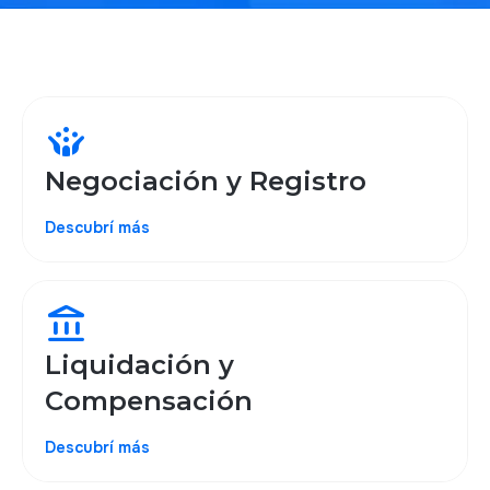
crowdsource
Negociación y Registro
Descubrí más
account_balance
Liquidación y
Compensación
Descubrí más