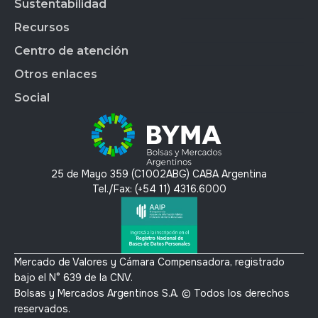
Gobierno Corporativo
Sustentabilidad
BYMADATA
Grupo BYMA
Indices
Acción de BYMA
BYMA DIGITAL
Nuestra gente
Recursos
Reportes
Soluciones Tecnológicas
Estados Financieros
Trabajá en BYMA
APLICAR
Gestión Interna
Centro de atención
OMS
Hechos Relevantes
BYMA Newsroom
BYMAEDUCA
Índice de Sustentabilidad
Anima
Calendario Anual de RI
Kit de Prensa BYMA
Otros enlaces
BYMA VENTURES
Contacto
Panel de Gob. Corp.
Contacto RI
Preguntas Frecuentes
Social
Panel de Bonos SVS
T´érminos y condiciones
Panel de Bonos VS
Política de privacidad y protección de datos
X
Mercado Voluntario de Carbono
Linkedin
Instagram
25 de Mayo 359 (C1002ABG) CABA Argentina
Youtube
Tel./Fax: (+54 11) 4316.6000
Mercado de Valores y Cámara Compensadora, registrado
bajo el N° 639 de la CNV.
Bolsas y Mercados Argentinos S.A. © Todos los derechos
reservados.