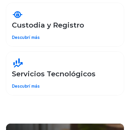
private_connectivity
Custodia y Registro
Descubrí más
finance_mode
Servicios Tecnológicos
Descubrí más