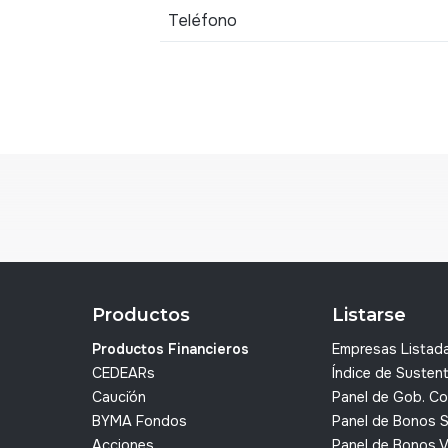
Teléfono
Productos
Listarse
Productos Financieros
Empresas Listad
CEDEARs
Índice de Sustent
Cauci´ón
Panel de Gob. Co
BYMA Fondos
Panel de Bonos 
Acciones
Panel de Bonos 