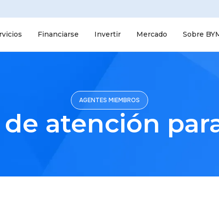
rvicios
Financiarse
Invertir
Mercado
Sobre BY
AGENTES MIEMBROS
 de atención par