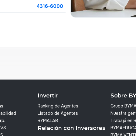
4316-6000
Invertir
Sobre B
as
Ranking de Agentes
Grupo BYM
abilidad
Listado de Agentes
Nuestra gen
rp.
BYMALAB
Trabajá en
Relación con Inversores
SVS
BYMAEDUC
VS
BYMA VENT