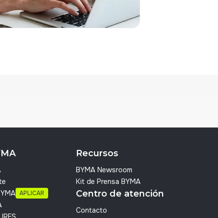
YMA
Recursos
A
BYMA Newsroom
te
Kit de Prensa BYMA
Centro de atención
 BYMA
APLICAR
A
Contacto
URES