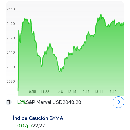
1,2
%
S&P Merval USD
2048,28
Índice Caución BYMA
0,07
pp
22,27