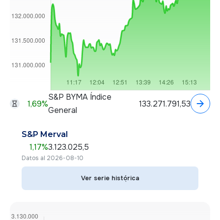
S&P BYMA Índice
1,69
%
133.271.791,53
General
S&P Merval
1,17
%
3.123.025,5
Datos al 2026-08-10
Ver serie histórica
Ver serie histórica