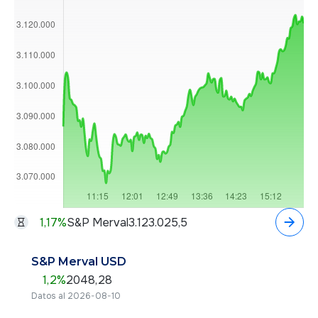
1,17
%
S&P Merval
3.123.025,5
S&P Merval USD
1,2
%
2048,28
Datos al 2026-08-10