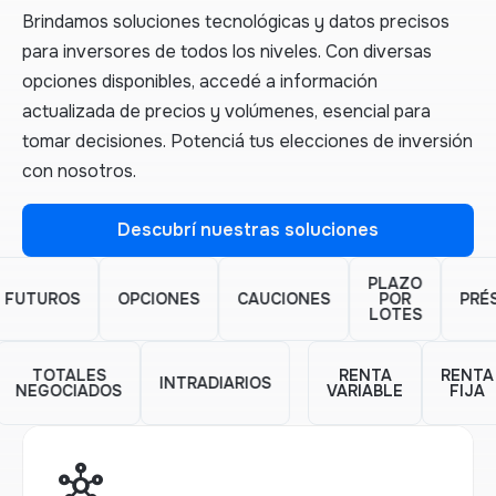
Brindamos soluciones tecnológicas y datos precisos
para inversores de todos los niveles. Con diversas
opciones disponibles, accedé a información
actualizada de precios y volúmenes, esencial para
tomar decisiones. Potenciá tus elecciones de inversión
con nosotros.
Descubrí nuestras soluciones
Descubrí nuestras soluciones
PLAZO
ROS
OPCIONES
CAUCIONES
POR
PRÉSTAM
LOTES
CES
TOTALES
RENTA
INTRADIARIOS
5)
NEGOCIADOS
VARIABLE
hub