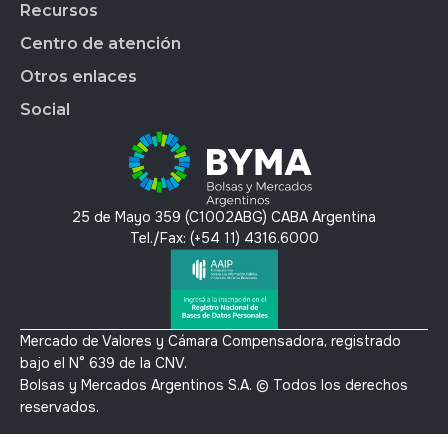
Acción de BYMA
BYMA DIGITAL
Nuestra gente
Recursos
Reportes
Soluciones Tecnológicas
Estados Financieros
Trabajá en BYMA
APLICAR
Gestión Interna
Centro de atención
OMS
Hechos Relevantes
BYMA Newsroom
BYMAEDUCA
Índice de Sustentabilidad
Anima
Calendario Anual de RI
Kit de Prensa BYMA
Otros enlaces
BYMA VENTURES
Contacto
Panel de Gob. Corp.
Contacto RI
Preguntas Frecuentes
Social
Panel de Bonos SVS
T´érminos y condiciones
Panel de Bonos VS
Política de privacidad y protección de datos
X
Mercado Voluntario de Carbono
Linkedin
Instagram
25 de Mayo 359 (C1002ABG) CABA Argentina
Youtube
Tel./Fax: (+54 11) 4316.6000
Mercado de Valores y Cámara Compensadora, registrado
bajo el N° 639 de la CNV.
Bolsas y Mercados Argentinos S.A. © Todos los derechos
reservados.