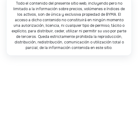
Metodología
DOCUMENTOS:
aquellos a liquidarse en dólares en cuentas del exterior,
Este índice se encuentra respaldado en su
Todo el contenido del presente sitio web, incluyendo pero no
denominados Dólar Contado con Liquidación (CCL).
construcción por la arquitectura transparente de
limitado a la información sobre precios, volúmenes e índices de
los activos, son de única y exclusiva propiedad de BYMA. El
Este índice se encuentra respaldado en su
precios con monitoreo en tiempo real de todas las
acceso a dicho contenido no constituirá en ningún momento
construcción por la arquitectura transparente de
plazas de valores negociables habilitados por BYMA
una autorización, licencia, ni cualquier tipo de permiso, tácito o
precios con monitoreo en tiempo real de todas las
para liquidar en moneda local y extranjera.
explícito, para distribuir, ceder, utilizar ni permitir su uso por parte
plazas de valores negociables habilitados por BYMA
Ver información histórica
de terceros. Queda estrictamente prohibida la reproducción,
distribución, redistribución, comunicación o utilización total o
para liquidar en moneda local y extranjera.
parcial, de la información contenida en este sitio.
Metodología
DOCUMENTOS:
Ver información histórica
Metodología
DOCUMENTOS:
La Market Data es un conjunto de datos que
proporciona información sobre los precios, volúmenes
y otras variables relevantes de los instrumentos