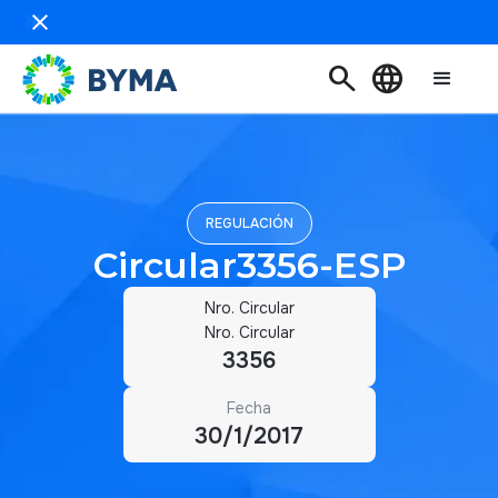
 2026
search
language
REGULACIÓN
Circular3356-ESP
Nro. Circular
Nro. Circular
3356
Fecha
30/1/2017