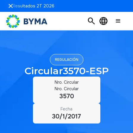
ión de Resultados 2T 2026
search
language
REGULACIÓN
Circular3570-ESP
Nro. Circular
Nro. Circular
3570
Fecha
30/1/2017