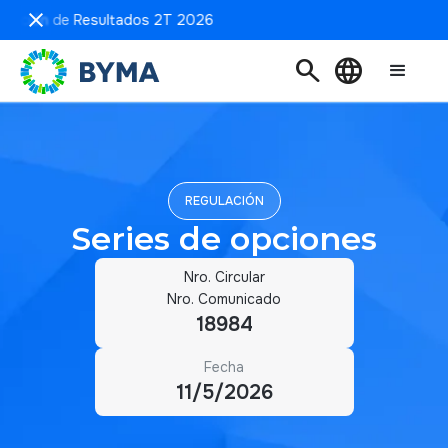
sentación de Resultados 2T 2026
search
language
REGULACIÓN
Series de opciones
Nro. Circular
Nro. Comunicado
18984
Fecha
11/5/2026