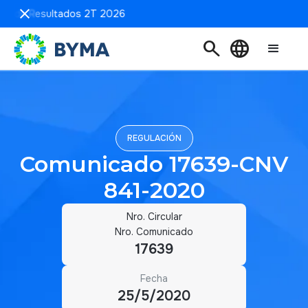
ión de Resultados 2T 2026
search
language
REGULACIÓN
Comunicado 17639-CNV
841-2020
Nro. Circular
Nro. Comunicado
17639
Fecha
25/5/2020