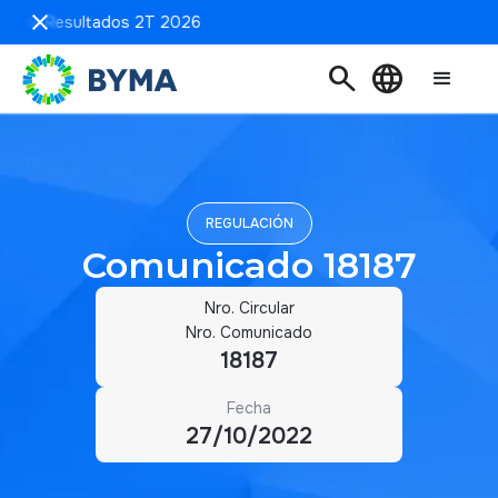
ón de Resultados 2T 2026
search
language
REGULACIÓN
Comunicado 18187
Nro. Circular
Nro. Comunicado
18187
Fecha
27/10/2022