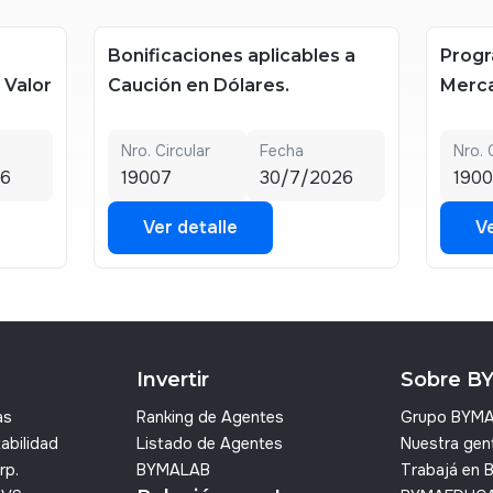
Bonificaciones aplicables a
Progr
e Valor
Caución en Dólares.
Merca
Nro. Circular
Fecha
Nro. 
26
19007
30/7/2026
1900
Ver detalle
Ve
Ver detalle
Ve
Invertir
Sobre B
as
Ranking de Agentes
Grupo BYM
abilidad
Listado de Agentes
Nuestra gen
rp.
BYMALAB
Trabajá en