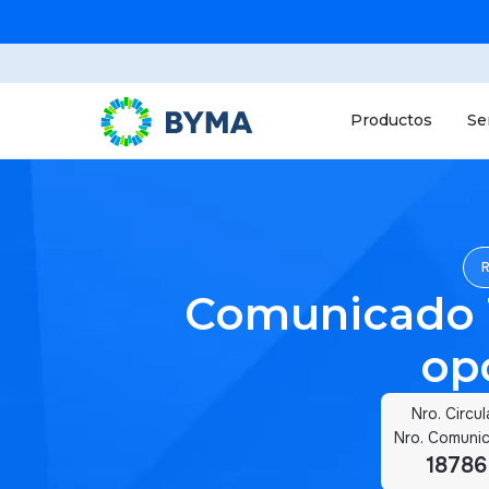
Productos
Se
Comunicado 1
op
Nro. Circul
Nro. Comuni
18786