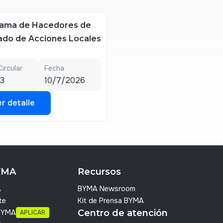
ama de Hacedores de
do de Acciones Locales
Circular
Fecha
3
10/7/2026
r detalle
r detalle
YMA
Recursos
A
BYMA Newsroom
te
Kit de Prensa BYMA
Centro de atención
 BYMA
APLICAR