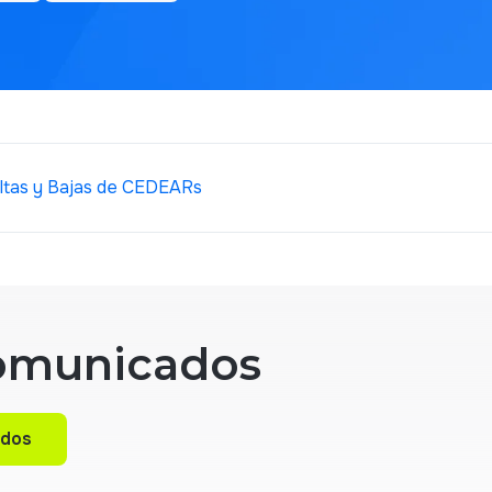
Altas y Bajas de CEDEARs
omunicados
ados
ados