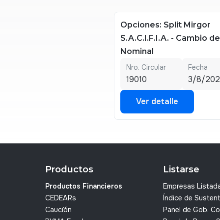
Opciones: Split Mirgor
S.A.C.I.F.I.A. - Cambio d
Nominal
Nro. Circular
Fecha
19010
3/8/20
Ver detalle
Ver detalle
Productos
Listarse
Productos Financieros
Empresas Listad
CEDEARs
Índice de Sustent
Cauci´ón
Panel de Gob. Co