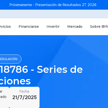
Próximamente - Presentación de Resultados 2T 2026
rvicios
Financiarse
Invertir
Mercado
Sobre BY
REGULACIÓN
8786 - Series de
ciones
ar
Fecha
cado
21/7/2025