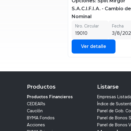
Opciones: Split Mirgor
S.A.C.I.F.I.A. - Cambio d
Nominal
Nro. Circular
Fecha
19010
3/8/20
Ver detalle
Ver detalle
Productos
Listarse
Productos Financieros
Empresas Listad
CEDEARs
Índice de Sustent
Cauci´ón
Panel de Gob. Co
BYMA Fondos
Panel de Bonos 
Acciones
Panel de Bonos 