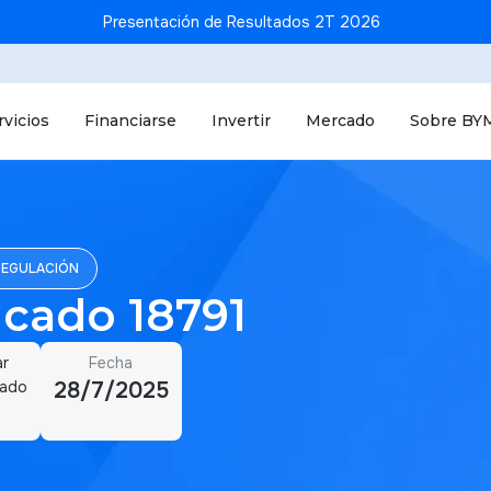
Presentación de Resultados 2T 2026
rvicios
Financiarse
Invertir
Mercado
Sobre BY
REGULACIÓN
cado 18791
ar
Fecha
cado
28/7/2025