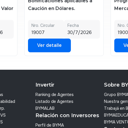
Bonificaciones aplicables a
Progr
e Valor
Caución en Dólares.
Merca
Nro. Circular
Fecha
Nro. 
26
19007
30/7/2026
1900
Ver detalle
Ve
Ver detalle
Ve
Invertir
Sobre B
as
Ranking de Agentes
Grupo BYM
abilidad
Listado de Agentes
Nuestra gen
rp.
BYMALAB
Trabajá en
Relación con Inversores
SVS
BYMAEDUC
VS
BYMA VENT
Perfil de BYMA