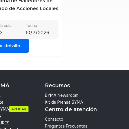
ama de Hacedores de
do de Acciones Locales
Circular
Fecha
3
10/7/2026
r detalle
r detalle
YMA
Recursos
A
BYMA Newsroom
te
Kit de Prensa BYMA
Centro de atención
 BYMA
APLICAR
A
Contacto
URES
Preguntas Frecuentes