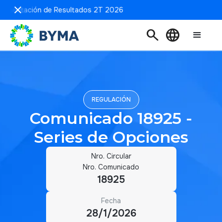
Presentación de Resultados 2T 2026
search
language
REGULACIÓN
Comunicado 18925 -
Series de Opciones
Nro. Circular
Nro. Comunicado
18925
Fecha
28/1/2026