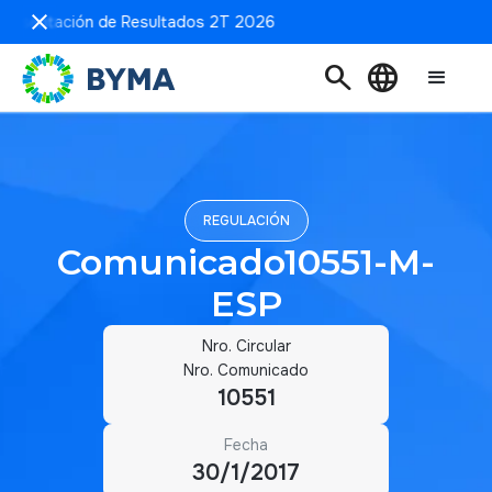
Presentación de Resultados 2T 2026
search
language
REGULACIÓN
Comunicado10551-M-
ESP
Nro. Circular
Nro. Comunicado
10551
Fecha
30/1/2017