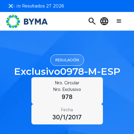
sentación de Resultados 2T 2026
search
language
REGULACIÓN
Exclusivo0978-M-ESP
Nro. Circular
Nro. Exclusivo
978
Fecha
30/1/2017