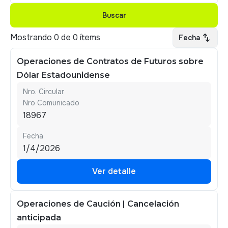
Buscar
Buscar
swap_vert
Mostrando
0
de
0
ítems
Fecha
Operaciones de Contratos de Futuros sobre
Dólar Estadounidense
Nro. Circular
Nro Comunicado
18967
Fecha
1/4/2026
Ver detalle
Ver detalle
Operaciones de Caución | Cancelación
anticipada