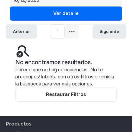
18/12/2025
Ver detalle
Ver detalle
1
Anterior
Siguiente
search_off
No encontramos resultados.
Parece que no hay coincidencias. ¡No te
preocupes! Intenta con otros filtros o reinicia
la búsqueda para ver más opciones.
Restaurar Filtros
Restaurar Filtros
Productos