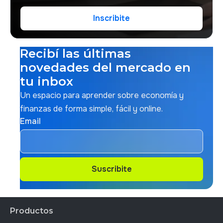
Inscribite
Inscribite
Recibí las últimas
novedades del mercado en
tu inbox
Un espacio para aprender sobre economía y
finanzas de forma simple, fácil y online.
Email
Suscribite
Suscribite
Productos