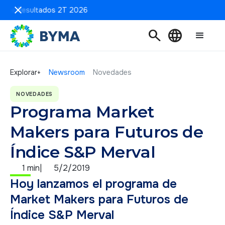
n de Resultados 2T 2026
search
language
Explorar+
Newsroom
Novedades
NOVEDADES
Programa Market
Makers para Futuros de
Índice S&P Merval
1 min
|
5/2/2019
Hoy lanzamos el programa de
Market Makers para Futuros de
Índice S&P Merval