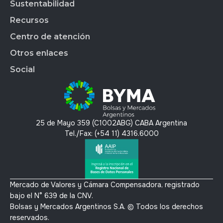
Gobierno Corporativo
Sustentabilidad
BYMADATA
Grupo BYMA
Indices
Acción de BYMA
BYMA DIGITAL
Nuestra gente
Recursos
Reportes
Soluciones Tecnológicas
Estados Financieros
Trabajá en BYMA
APLICAR
Gestión Interna
Centro de atención
OMS
Hechos Relevantes
BYMA Newsroom
BYMAEDUCA
Índice de Sustentabilidad
Anima
Calendario Anual de RI
Kit de Prensa BYMA
Otros enlaces
BYMA VENTURES
Contacto
Panel de Gob. Corp.
Contacto RI
Preguntas Frecuentes
Social
Panel de Bonos SVS
T´érminos y condiciones
Panel de Bonos VS
Política de privacidad y protección de datos
X
Mercado Voluntario de Carbono
Linkedin
Instagram
25 de Mayo 359 (C1002ABG) CABA Argentina
Youtube
Tel./Fax: (+54 11) 4316.6000
Mercado de Valores y Cámara Compensadora, registrado
bajo el N° 639 de la CNV.
Bolsas y Mercados Argentinos S.A. © Todos los derechos
reservados.