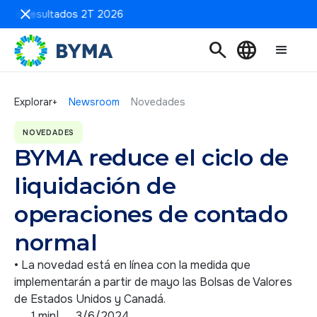
n de Resultados 2T 2026
search
language
Explorar+
Newsroom
Novedades
NOVEDADES
BYMA reduce el ciclo de
liquidación de
operaciones de contado
normal
• La novedad está en línea con la medida que
implementarán a partir de mayo las Bolsas de Valores
de Estados Unidos y Canadá.
1 min
|
3/6/2024