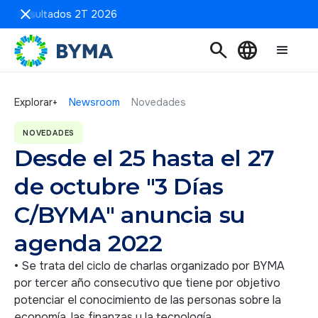
 de Resultados 2T 2026
search
language
Explorar+
Newsroom
Novedades
NOVEDADES
Desde el 25 hasta el 27
de octubre "3 Días
C/BYMA" anuncia su
agenda 2022
• Se trata del ciclo de charlas organizado por BYMA
por tercer año consecutivo que tiene por objetivo
potenciar el conocimiento de las personas sobre la
economía, las finanzas y la tecnología.