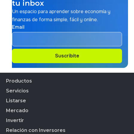
tu inbox
Un espacio para aprender sobre economía y
finanzas de forma simple, fácil y online.
Email
Suscribite
Suscribite
Productos
Servicios
Productos Financieros
CEDEARs
Listarse
Todos los servicios
Cauci´ón
Mercado
Empresas Listadas
BYMA Fondos
Índice de Sustentabilidad
Invertir
Acciones
Calendario Bursátil
Panel de Gob. Corp.
BYMA Primarias
Horarios
Relación con Inversores
Ranking de Agentes