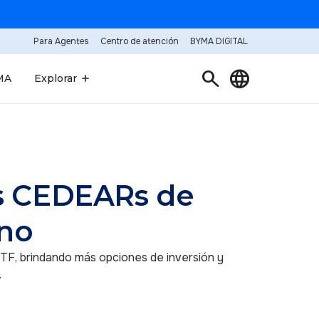
Para Agentes
Centro de atención
BYMA DIGITAL
search
language
MA
Explorar
os CEDEARs de
ino
F, brindando más opciones de inversión y
.