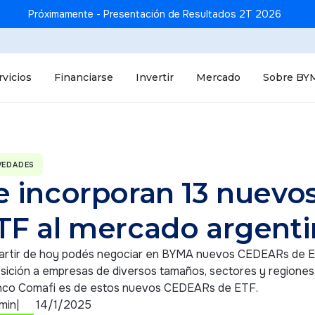
Próximamente - Presentación de Resultados 2T 2026
rvicios
Financiarse
Invertir
Mercado
Sobre BY
VEDADES
e incorporan 13 nuev
TF al mercado argent
partir de hoy podés negociar en BYMA nuevos CEDEARs de ET
sición a empresas de diversos tamaños, sectores y regiones
nco Comafi es de estos nuevos CEDEARs de ETF.
 min
|
14/1/2025