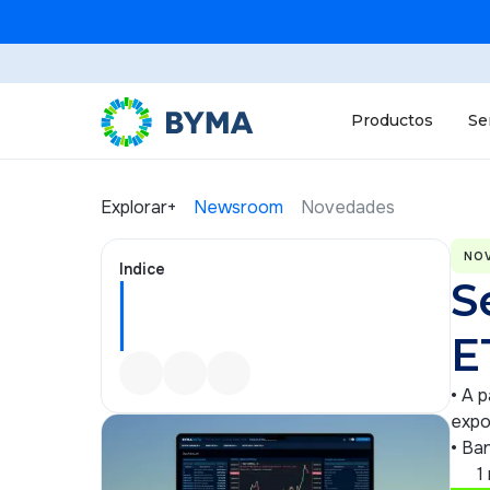
Productos
Se
Explorar+
Newsroom
Novedades
NO
Indice
S
E
• A 
expo
• Ba
1