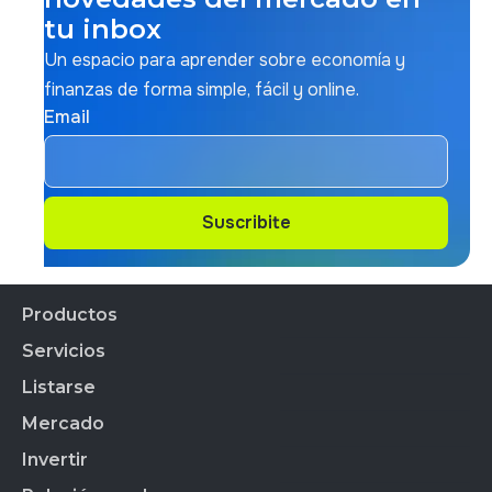
tu inbox
Un espacio para aprender sobre economía y
finanzas de forma simple, fácil y online.
Email
Suscribite
Suscribite
Productos
Servicios
Productos Financieros
CEDEARs
Listarse
Todos los servicios
Cauci´ón
Mercado
Empresas Listadas
BYMA Fondos
Índice de Sustentabilidad
Invertir
Acciones
Calendario Bursátil
Panel de Gob. Corp.
BYMA Primarias