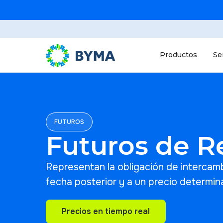
Productos
Se
FUTUROS
Futuros de R
Representan la obligación de intercam
fecha posterior y a un precio determin
Precios en tiempo real
Precios en tiempo real