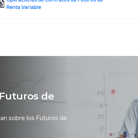
_present
Renta Variable
 Futuros de
can sobre los Futuros de