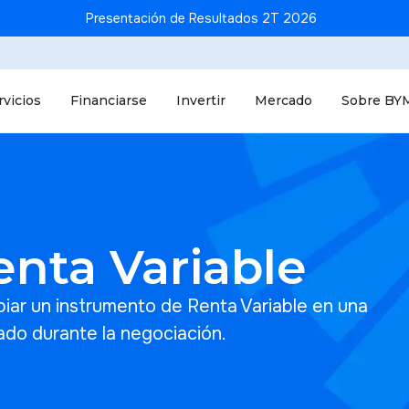
Presentación de Resultados 2T 2026
rvicios
Financiarse
Invertir
Mercado
Sobre BY
enta Variable
biar un instrumento de Renta Variable en una
ado durante la negociación.