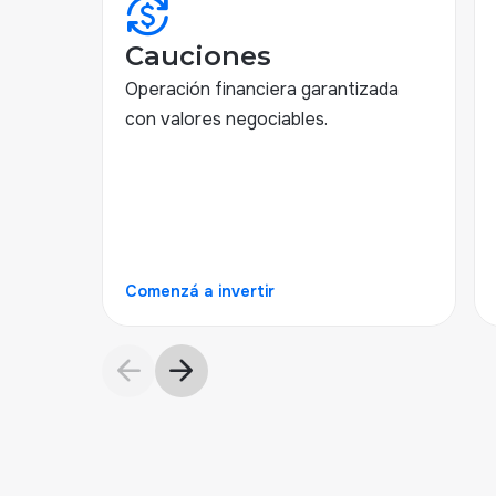
currency_exchange
Cauciones
Operación financiera garantizada
con valores negociables.
Comenzá a invertir
arrow_back
arrow_forward