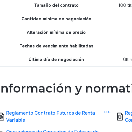
Tamaño del contrato
100 tí
Cantidad mínima de negociación
Alteración mínima de precio
Fechas de vencimiento habilitadas
Último día de negociación
Últi
Información y normat
Reglamento Contrato Futuros de Renta
PDF
Re
_present
file_present
Variable
Con
Operaciones de Contratos de Futuros de