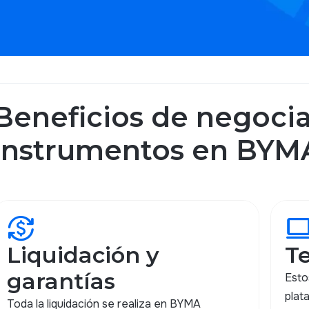
Beneficios de negocia
instrumentos en BYM
currency_exchange
compute
Liquidación y
T
garantías
Esto
plat
Toda la liquidación se realiza en BYMA