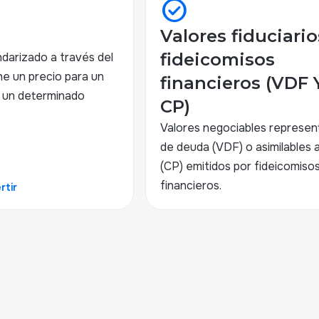
check_circle
Valores fiduciari
fideicomisos
darizado a través del
ne un precio para un
financieros (VDF 
e un determinado
CP)
Valores negociables represen
de deuda (VDF) o asimilables a
(CP) emitidos por fideicomiso
financieros.
rtir