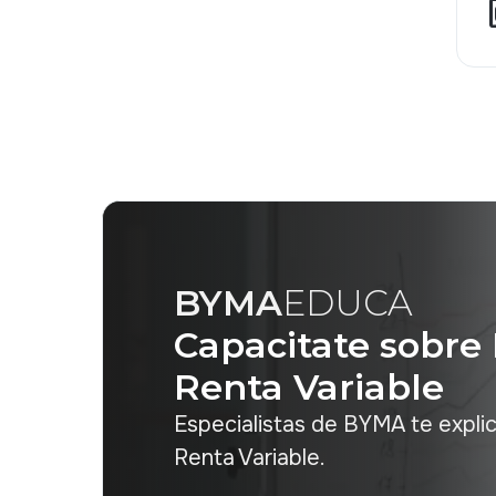
file
BYMA
EDUCA
Capacitate sobre
Renta Variable
Especialistas de BYMA te expli
Renta Variable.