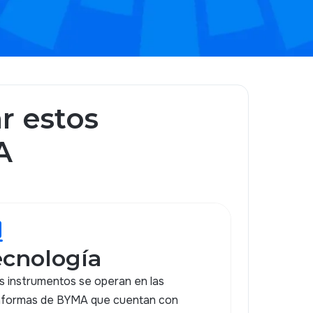
r estos
A
r
ecnología
s instrumentos se operan en las
aformas de BYMA que cuentan con