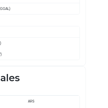
 (GGAL)
)
)
pales
ARS