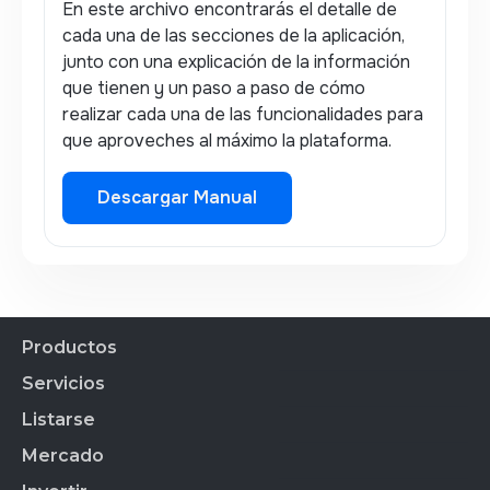
En este archivo encontrarás el detalle de
cada una de las secciones de la aplicación,
junto con una explicación de la información
que tienen y un paso a paso de cómo
realizar cada una de las funcionalidades para
que aproveches al máximo la plataforma.
Descargar Manual
Descargar Manual
Productos
Servicios
Productos Financieros
CEDEARs
Listarse
Todos los servicios
Cauci´ón
Mercado
Empresas Listadas
BYMA Fondos