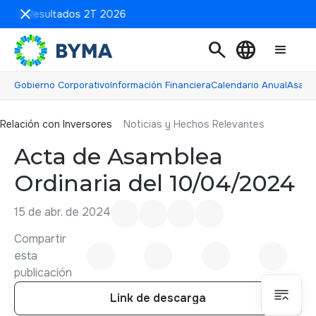
ón de Resultados 2T 2026
search
language
Gobierno Corporativo
Información Financiera
Calendario Anual
Asamb
Relación con inversores
Relación con Inversores
Noticias y Hechos Relevantes
Acta de Asamblea
Ordinaria del 10/04/2024
15 de abr. de 2024
Compartir
esta
publicación
Link de descarga
Link de descarga