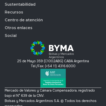
Market Data
BYMALAB
Gobierno Corporativo
Sustentabilidad
BYMADATA
Grupo BYMA
Indices
Acción de BYMA
BYMA DIGITAL
Nuestra gente
Recursos
Reportes
Soluciones Tecnológicas
Estados Financieros
Trabajá en BYMA
APLICAR
Gestión Interna
Centro de atención
OMS
Hechos Relevantes
BYMA Newsroom
BYMAEDUCA
Índice de Sustentabilidad
Anima
Calendario Anual de RI
Kit de Prensa BYMA
Otros enlaces
BYMA VENTURES
Contacto
Panel de Gob. Corp.
Contacto RI
Preguntas Frecuentes
Social
Panel de Bonos SVS
T´érminos y condiciones
Panel de Bonos VS
Política de privacidad y protección de datos
X
Mercado Voluntario de Carbono
Linkedin
Instagram
25 de Mayo 359 (C1002ABG) CABA Argentina
Youtube
Tel./Fax: (+54 11) 4316.6000
Mercado de Valores y Cámara Compensadora, registrado
bajo el N° 639 de la CNV.
Bolsas y Mercados Argentinos S.A. © Todos los derechos