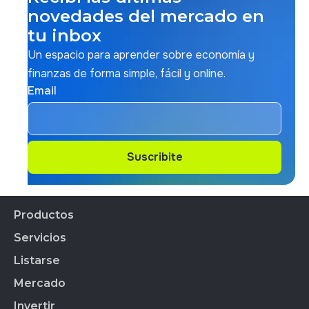
novedades del mercado en
tu inbox
Un espacio para aprender sobre economía y
finanzas de forma simple, fácil y online.
Email
Suscribite
Suscribite
Productos
Servicios
Productos Financieros
CEDEARs
Listarse
Todos los servicios
Cauci´ón
Mercado
Empresas Listadas
BYMA Fondos
Índice de Sustentabilidad
Invertir