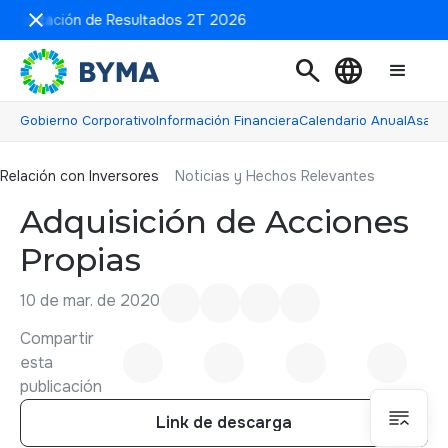
resentación de Resultados 2T 2026
search
language
Gobierno Corporativo
Información Financiera
Calendario Anual
Asamb
Relación con inversores
Relación con Inversores
Noticias y Hechos Relevantes
Adquisición de Acciones
Propias
10 de mar. de 2020
Compartir
esta
publicación
Link de descarga
Link de descarga