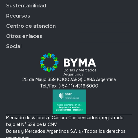
Market Data
BYMALAB
Gobierno Corporativo
Sustentabilidad
BYMADATA
Grupo BYMA
Indices
Acción de BYMA
BYMA DIGITAL
Nuestra gente
Recursos
Reportes
Soluciones Tecnológicas
Estados Financieros
Trabajá en BYMA
APLICAR
Gestión Interna
Centro de atención
OMS
Hechos Relevantes
BYMA Newsroom
BYMAEDUCA
Índice de Sustentabilidad
Anima
Calendario Anual de RI
Kit de Prensa BYMA
Otros enlaces
BYMA VENTURES
Contacto
Panel de Gob. Corp.
Contacto RI
Preguntas Frecuentes
Social
Panel de Bonos SVS
T´érminos y condiciones
Panel de Bonos VS
Política de privacidad y protección de datos
X
Mercado Voluntario de Carbono
Linkedin
Instagram
25 de Mayo 359 (C1002ABG) CABA Argentina
Youtube
Tel./Fax: (+54 11) 4316.6000
Mercado de Valores y Cámara Compensadora, registrado
bajo el N° 639 de la CNV.
Bolsas y Mercados Argentinos S.A. © Todos los derechos