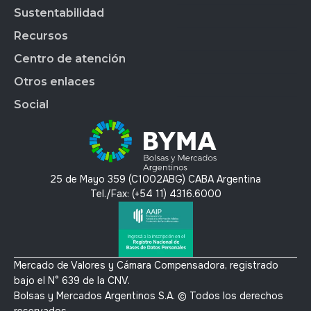
Market Data
BYMALAB
Gobierno Corporativo
Sustentabilidad
BYMADATA
Grupo BYMA
Indices
Acción de BYMA
BYMA DIGITAL
Nuestra gente
Recursos
Reportes
Soluciones Tecnológicas
Estados Financieros
Trabajá en BYMA
APLICAR
Gestión Interna
Centro de atención
OMS
Hechos Relevantes
BYMA Newsroom
BYMAEDUCA
Índice de Sustentabilidad
Anima
Calendario Anual de RI
Kit de Prensa BYMA
Otros enlaces
BYMA VENTURES
Contacto
Panel de Gob. Corp.
Contacto RI
Preguntas Frecuentes
Social
Panel de Bonos SVS
T´érminos y condiciones
Panel de Bonos VS
Política de privacidad y protección de datos
X
Mercado Voluntario de Carbono
Linkedin
Instagram
25 de Mayo 359 (C1002ABG) CABA Argentina
Youtube
Tel./Fax: (+54 11) 4316.6000
Mercado de Valores y Cámara Compensadora, registrado
bajo el N° 639 de la CNV.
Bolsas y Mercados Argentinos S.A. © Todos los derechos