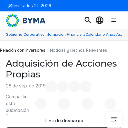
ón de Resultados 2T 2026
search
language
Gobierno Corporativo
Información Financiera
Calendario Anual
Asamb
Relación con inversores
Relación con Inversores
Noticias y Hechos Relevantes
Adquisición de Acciones
Propias
26 de sep. de 2019
Compartir
esta
publicación
Link de descarga
Link de descarga