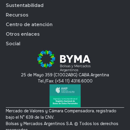
Market Data
BYMALAB
Gobierno Corporativo
Sustentabilidad
BYMADATA
Grupo BYMA
Indices
Acción de BYMA
BYMA DIGITAL
Nuestra gente
Recursos
Reportes
Soluciones Tecnológicas
Estados Financieros
Trabajá en BYMA
APLICAR
Gestión Interna
Centro de atención
OMS
Hechos Relevantes
BYMA Newsroom
BYMAEDUCA
Índice de Sustentabilidad
Anima
Calendario Anual de RI
Kit de Prensa BYMA
Otros enlaces
BYMA VENTURES
Contacto
Panel de Gob. Corp.
Contacto RI
Preguntas Frecuentes
Social
Panel de Bonos SVS
T´érminos y condiciones
Panel de Bonos VS
Política de privacidad y protección de datos
X
Mercado Voluntario de Carbono
Linkedin
Instagram
25 de Mayo 359 (C1002ABG) CABA Argentina
Youtube
Tel./Fax: (+54 11) 4316.6000
Mercado de Valores y Cámara Compensadora, registrado
bajo el N° 639 de la CNV.
Bolsas y Mercados Argentinos S.A. © Todos los derechos