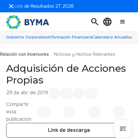
esentación de Resultados 2T 2026
search
language
Gobierno Corporativo
Información Financiera
Calendario Anual
Asamb
Relación con inversores
Relación con Inversores
Noticias y Hechos Relevantes
Adquisición de Acciones
Propias
29 de abr. de 2019
Compartir
esta
publicación
Link de descarga
Link de descarga