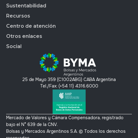
Market Data
BYMALAB
Gobierno Corporativo
Sustentabilidad
BYMADATA
Grupo BYMA
Indices
Acción de BYMA
BYMA DIGITAL
Nuestra gente
Recursos
Reportes
Soluciones Tecnológicas
Estados Financieros
Trabajá en BYMA
APLICAR
Gestión Interna
Centro de atención
OMS
Hechos Relevantes
BYMA Newsroom
BYMAEDUCA
Índice de Sustentabilidad
Anima
Calendario Anual de RI
Kit de Prensa BYMA
Otros enlaces
BYMA VENTURES
Contacto
Panel de Gob. Corp.
Contacto RI
Preguntas Frecuentes
Social
Panel de Bonos SVS
T´érminos y condiciones
Panel de Bonos VS
Política de privacidad y protección de datos
X
Mercado Voluntario de Carbono
Linkedin
Instagram
25 de Mayo 359 (C1002ABG) CABA Argentina
Youtube
Tel./Fax: (+54 11) 4316.6000
Mercado de Valores y Cámara Compensadora, registrado
bajo el N° 639 de la CNV.
Bolsas y Mercados Argentinos S.A. © Todos los derechos