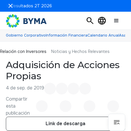
ón de Resultados 2T 2026
search
language
Gobierno Corporativo
Información Financiera
Calendario Anual
Asamb
Relación con inversores
Relación con Inversores
Noticias y Hechos Relevantes
Adquisición de Acciones
Propias
4 de sep. de 2019
Compartir
esta
publicación
Link de descarga
Link de descarga