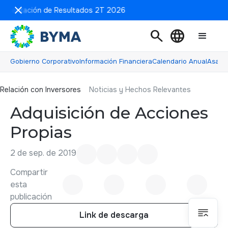
resentación de Resultados 2T 2026
search
language
Gobierno Corporativo
Información Financiera
Calendario Anual
Asamb
Relación con inversores
Relación con Inversores
Noticias y Hechos Relevantes
Adquisición de Acciones
Propias
2 de sep. de 2019
Compartir
esta
publicación
Link de descarga
Link de descarga