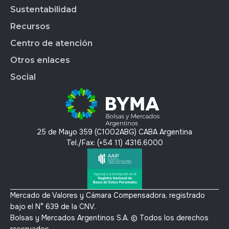
Market Data
BYMALAB
Gobierno Corporativo
Sustentabilidad
BYMADATA
Grupo BYMA
Indices
Acción de BYMA
BYMA DIGITAL
Nuestra gente
Recursos
Reportes
Soluciones Tecnológicas
Estados Financieros
Trabajá en BYMA
APLICAR
Gestión Interna
Centro de atención
OMS
Hechos Relevantes
BYMA Newsroom
BYMAEDUCA
Índice de Sustentabilidad
Anima
Calendario Anual de RI
Kit de Prensa BYMA
Otros enlaces
BYMA VENTURES
Contacto
Panel de Gob. Corp.
Contacto RI
Preguntas Frecuentes
Social
Panel de Bonos SVS
T´érminos y condiciones
Panel de Bonos VS
Política de privacidad y protección de datos
X
Mercado Voluntario de Carbono
Linkedin
Instagram
25 de Mayo 359 (C1002ABG) CABA Argentina
Youtube
Tel./Fax: (+54 11) 4316.6000
Mercado de Valores y Cámara Compensadora, registrado
bajo el N° 639 de la CNV.
Bolsas y Mercados Argentinos S.A. © Todos los derechos