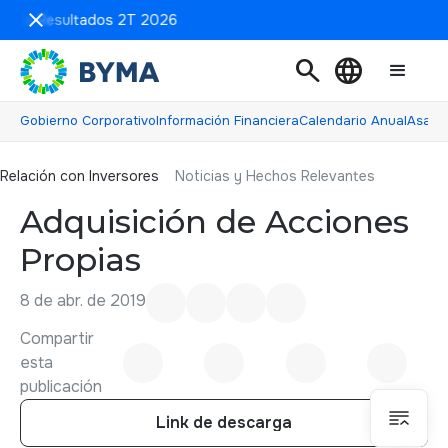
ón de Resultados 2T 2026
search
language
Gobierno Corporativo
Información Financiera
Calendario Anual
Asamb
Relación con inversores
Relación con Inversores
Noticias y Hechos Relevantes
Adquisición de Acciones
Propias
8 de abr. de 2019
Compartir
esta
publicación
Link de descarga
Link de descarga