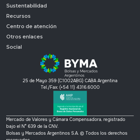
Market Data
BYMALAB
Gobierno Corporativo
Sustentabilidad
BYMADATA
Grupo BYMA
Indices
Acción de BYMA
BYMA DIGITAL
Nuestra gente
Recursos
Reportes
Soluciones Tecnológicas
Estados Financieros
Trabajá en BYMA
APLICAR
Gestión Interna
Centro de atención
OMS
Hechos Relevantes
BYMA Newsroom
BYMAEDUCA
Índice de Sustentabilidad
Anima
Calendario Anual de RI
Kit de Prensa BYMA
Otros enlaces
BYMA VENTURES
Contacto
Panel de Gob. Corp.
Contacto RI
Preguntas Frecuentes
Social
Panel de Bonos SVS
T´érminos y condiciones
Panel de Bonos VS
Política de privacidad y protección de datos
X
Mercado Voluntario de Carbono
Linkedin
Instagram
25 de Mayo 359 (C1002ABG) CABA Argentina
Youtube
Tel./Fax: (+54 11) 4316.6000
Mercado de Valores y Cámara Compensadora, registrado
bajo el N° 639 de la CNV.
Bolsas y Mercados Argentinos S.A. © Todos los derechos