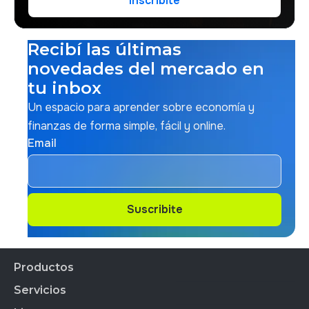
Inscribite
Inscribite
Recibí las últimas
novedades del mercado en
tu inbox
Un espacio para aprender sobre economía y
finanzas de forma simple, fácil y online.
Email
Suscribite
Suscribite
Productos
Servicios
Productos Financieros