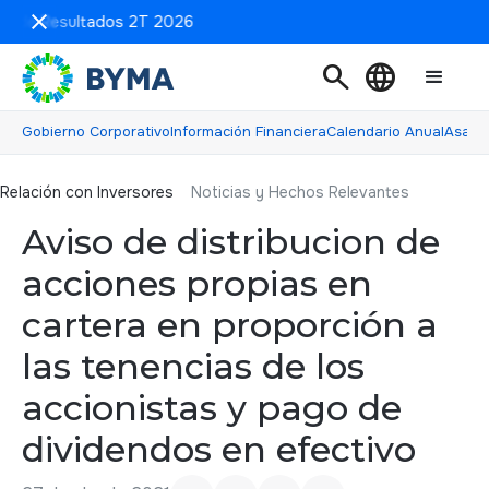
ón de Resultados 2T 2026
search
language
Gobierno Corporativo
Información Financiera
Calendario Anual
Asamb
Relación con inversores
Relación con Inversores
Noticias y Hechos Relevantes
Aviso de distribucion de
acciones propias en
cartera en proporción a
las tenencias de los
accionistas y pago de
dividendos en efectivo