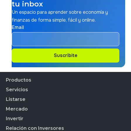
tu inbox
Un espacio para aprender sobre economía y
finanzas de forma simple, fácil y online.
Email
Suscribite
Suscribite
Productos
Servicios
Productos Financieros
CEDEARs
Listarse
Todos los servicios
Cauci´ón
Mercado
Empresas Listadas
BYMA Fondos
Índice de Sustentabilidad
Invertir
Acciones
Calendario Bursátil
Panel de Gob. Corp.
BYMA Primarias
Horarios
Relación con Inversores
Ranking de Agentes