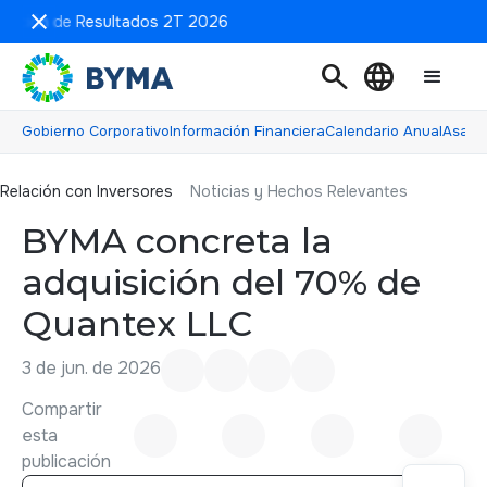
entación de Resultados 2T 2026
search
language
Gobierno Corporativo
Información Financiera
Calendario Anual
Asamb
Relación con inversores
Relación con Inversores
Noticias y Hechos Relevantes
BYMA concreta la
adquisición del 70% de
Quantex LLC
3 de jun. de 2026
Compartir
esta
publicación