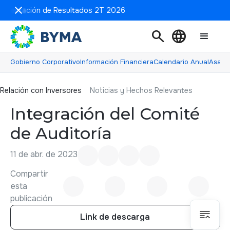
resentación de Resultados 2T 2026
search
language
Gobierno Corporativo
Información Financiera
Calendario Anual
Asamb
Relación con inversores
Relación con Inversores
Noticias y Hechos Relevantes
Integración del Comité
de Auditoría
11 de abr. de 2023
Compartir
esta
publicación
Link de descarga
Link de descarga