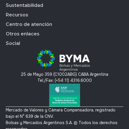
Market Data
BYMALAB
Gobierno Corporativo
Sustentabilidad
BYMADATA
Grupo BYMA
Indices
Acción de BYMA
BYMA DIGITAL
Nuestra gente
Recursos
Reportes
Soluciones Tecnológicas
Estados Financieros
Trabajá en BYMA
APLICAR
Gestión Interna
Centro de atención
OMS
Hechos Relevantes
BYMA Newsroom
BYMAEDUCA
Índice de Sustentabilidad
Anima
Calendario Anual de RI
Kit de Prensa BYMA
Otros enlaces
BYMA VENTURES
Contacto
Panel de Gob. Corp.
Contacto RI
Preguntas Frecuentes
Social
Panel de Bonos SVS
T´érminos y condiciones
Panel de Bonos VS
Política de privacidad y protección de datos
X
Mercado Voluntario de Carbono
Linkedin
Instagram
25 de Mayo 359 (C1002ABG) CABA Argentina
Youtube
Tel./Fax: (+54 11) 4316.6000
Mercado de Valores y Cámara Compensadora, registrado
bajo el N° 639 de la CNV.
Bolsas y Mercados Argentinos S.A. © Todos los derechos