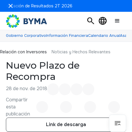
resentación de Resultados 2T 2026
search
language
Gobierno Corporativo
Información Financiera
Calendario Anual
Asamb
Relación con inversores
Relación con Inversores
Noticias y Hechos Relevantes
Nuevo Plazo de
Recompra
28 de nov. de 2018
Compartir
esta
publicación
Link de descarga
Link de descarga