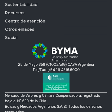
Market Data
BYMALAB
Gobierno Corporativo
Sustentabilidad
BYMADATA
Grupo BYMA
Indices
Acción de BYMA
BYMA DIGITAL
Nuestra gente
Recursos
Reportes
Soluciones Tecnológicas
Estados Financieros
Trabajá en BYMA
APLICAR
Gestión Interna
Centro de atención
OMS
Hechos Relevantes
BYMA Newsroom
BYMAEDUCA
Índice de Sustentabilidad
Anima
Calendario Anual de RI
Kit de Prensa BYMA
Otros enlaces
BYMA VENTURES
Contacto
Panel de Gob. Corp.
Contacto RI
Preguntas Frecuentes
Social
Panel de Bonos SVS
T´érminos y condiciones
Panel de Bonos VS
Política de privacidad y protección de datos
X
Mercado Voluntario de Carbono
Linkedin
Instagram
25 de Mayo 359 (C1002ABG) CABA Argentina
Youtube
Tel./Fax: (+54 11) 4316.6000
Mercado de Valores y Cámara Compensadora, registrado
bajo el N° 639 de la CNV.
Bolsas y Mercados Argentinos S.A. © Todos los derechos