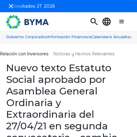
ón de Resultados 2T 2026
search
language
Gobierno Corporativo
Información Financiera
Calendario Anual
Asamb
Relación con inversores
Relación con Inversores
Noticias y Hechos Relevantes
Nuevo texto Estatuto
Social aprobado por
Asamblea General
Ordinaria y
Extraordinaria del
27/04/21 en segunda