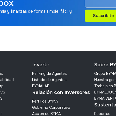
box
a y finanzas de forma simple, fácil y
Suscribite
Suscribite
Invertir
Sobre B
as
Ranking de Agentes
Grupo BYM
abilidad
Listado de Agentes
Nuestra gen
rp.
BYMALAB
Trabajá en
Relación con Inversores
SVS
BYMAEDUC
VS
BYMA VENT
Perfil de BYMA
Sustenta
Gobierno Corporativo
il
Acción de BYMA
Reportes