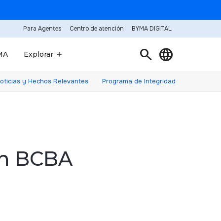
Para Agentes
Centro de atención
BYMA DIGITAL
search
language
MA
Explorar
oticias y Hechos Relevantes
Programa de Integridad
ón BCBA