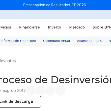
Presentación de Resultados 2T 2026
rvicios
Financiarse
Invertir
Mercado
Sobre BY
Información Financiera
Calendario Anual
Asamblea 2026
N
levantes
roceso de Desinversi
e may. de 2017
Link de descarga
Link de descarga