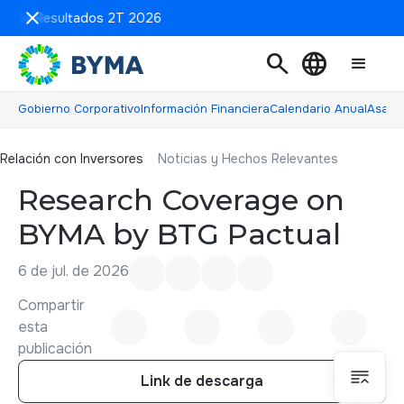
ón de Resultados 2T 2026
search
language
Gobierno Corporativo
Información Financiera
Calendario Anual
Asamb
Relación con inversores
Relación con Inversores
Noticias y Hechos Relevantes
Research Coverage on
BYMA by BTG Pactual
6 de jul. de 2026
Compartir
esta
publicación
Link de descarga
Link de descarga