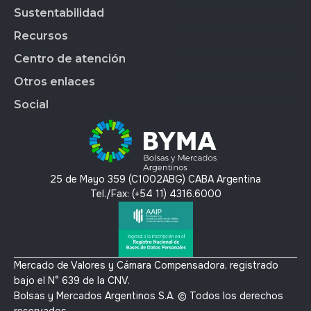
Market Data
BYMALAB
Gobierno Corporativo
Sustentabilidad
BYMADATA
Grupo BYMA
Indices
Acción de BYMA
BYMA DIGITAL
Nuestra gente
Recursos
Reportes
Soluciones Tecnológicas
Estados Financieros
Trabajá en BYMA
APLICAR
Gestión Interna
Centro de atención
OMS
Hechos Relevantes
BYMA Newsroom
BYMAEDUCA
Índice de Sustentabilidad
Anima
Calendario Anual de RI
Kit de Prensa BYMA
Otros enlaces
BYMA VENTURES
Contacto
Panel de Gob. Corp.
Contacto RI
Preguntas Frecuentes
Social
Panel de Bonos SVS
T´érminos y condiciones
Panel de Bonos VS
Política de privacidad y protección de datos
X
Mercado Voluntario de Carbono
Linkedin
Instagram
25 de Mayo 359 (C1002ABG) CABA Argentina
Youtube
Tel./Fax: (+54 11) 4316.6000
Mercado de Valores y Cámara Compensadora, registrado
bajo el N° 639 de la CNV.
Bolsas y Mercados Argentinos S.A. © Todos los derechos