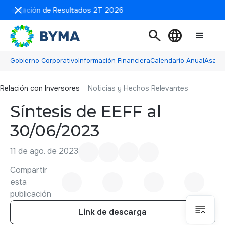
resentación de Resultados 2T 2026
search
language
Gobierno Corporativo
Información Financiera
Calendario Anual
Asamb
Relación con inversores
Relación con Inversores
Noticias y Hechos Relevantes
Síntesis de EEFF al
30/06/2023
11 de ago. de 2023
Compartir
esta
publicación
Link de descarga
Link de descarga