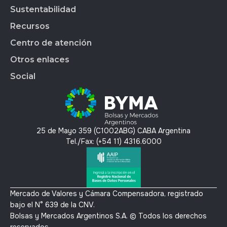
Market Data
BYMALAB
Gobierno Corporativo
Sustentabilidad
BYMADATA
Grupo BYMA
Indices
Acción de BYMA
BYMA DIGITAL
Nuestra gente
Recursos
Reportes
Soluciones Tecnológicas
Estados Financieros
Trabajá en BYMA
APLICAR
Gestión Interna
Centro de atención
OMS
Hechos Relevantes
BYMA Newsroom
BYMAEDUCA
Índice de Sustentabilidad
Anima
Calendario Anual de RI
Kit de Prensa BYMA
Otros enlaces
BYMA VENTURES
Contacto
Panel de Gob. Corp.
Contacto RI
Preguntas Frecuentes
Social
Panel de Bonos SVS
T´érminos y condiciones
Panel de Bonos VS
Política de privacidad y protección de datos
X
Mercado Voluntario de Carbono
Linkedin
Instagram
25 de Mayo 359 (C1002ABG) CABA Argentina
Youtube
Tel./Fax: (+54 11) 4316.6000
Mercado de Valores y Cámara Compensadora, registrado
bajo el N° 639 de la CNV.
Bolsas y Mercados Argentinos S.A. © Todos los derechos