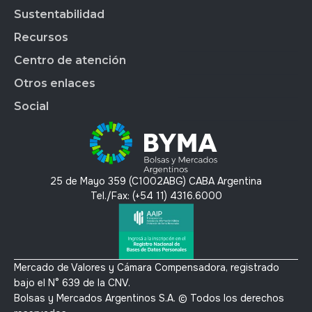
Normativa BYMA
Market Data
BYMALAB
Gobierno Corporativo
Sustentabilidad
BYMADATA
Grupo BYMA
Indices
Acción de BYMA
BYMA DIGITAL
Nuestra gente
Recursos
Reportes
Soluciones Tecnológicas
Estados Financieros
Trabajá en BYMA
APLICAR
Gestión Interna
Centro de atención
OMS
Hechos Relevantes
BYMA Newsroom
BYMAEDUCA
Índice de Sustentabilidad
Anima
Calendario Anual de RI
Kit de Prensa BYMA
Otros enlaces
BYMA VENTURES
Contacto
Panel de Gob. Corp.
Contacto RI
Preguntas Frecuentes
Social
Panel de Bonos SVS
T´érminos y condiciones
Panel de Bonos VS
Política de privacidad y protección de datos
X
Mercado Voluntario de Carbono
Linkedin
Instagram
25 de Mayo 359 (C1002ABG) CABA Argentina
Youtube
Tel./Fax: (+54 11) 4316.6000
Mercado de Valores y Cámara Compensadora, registrado
bajo el N° 639 de la CNV.
Bolsas y Mercados Argentinos S.A. © Todos los derechos