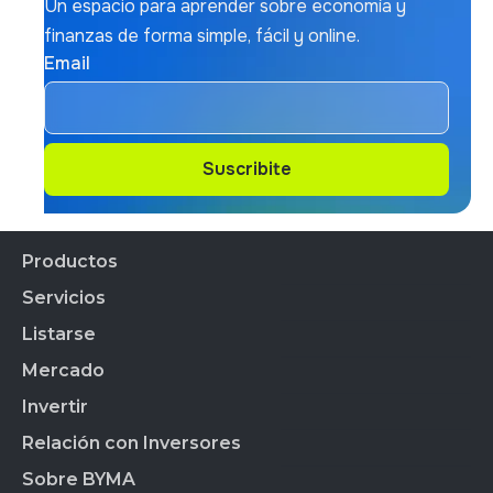
Un espacio para aprender sobre economía y
finanzas de forma simple, fácil y online.
Email
Suscribite
Suscribite
Productos
Servicios
Productos Financieros
CEDEARs
Listarse
Todos los servicios
Cauci´ón
Mercado
Empresas Listadas
BYMA Fondos
Índice de Sustentabilidad
Invertir
Acciones
Calendario Bursátil
Panel de Gob. Corp.
BYMA Primarias
Horarios
Relación con Inversores
Ranking de Agentes
Panel de Bonos SVS
Normas CNV
Productos de Datos
Listado de Agentes
Sobre BYMA
Panel de Bonos VS
Perfil de BYMA