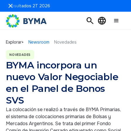
n de Resultados 2T 2026
search
language
Explorar+
Newsroom
Novedades
NOVEDADES
BYMA incorpora un
nuevo Valor Negociable
en el Panel de Bonos
SVS
La colocación se realizó a través de BYMA Primarias,
el sistema de colocaciones primarias de Bolsas y
Mercados Argentinos. Se trata del primer Fondo
Común de Inversión Cerrado etiquetado como Social