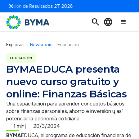
sentación de Resultados 2T 2026
search
language
Explorar+
Newsroom
Educación
EDUCACIÓN
BYMAEDUCA presenta
nuevo curso gratuito y
online: Finanzas Básicas
Una capacitación para aprender conceptos básicos
sobre finanzas personales, ahorro e inversión y así
potenciar la economía cotidiana.
1 min
|
20/3/2024
BYMA
EDUCA, el programa de educación financiera de