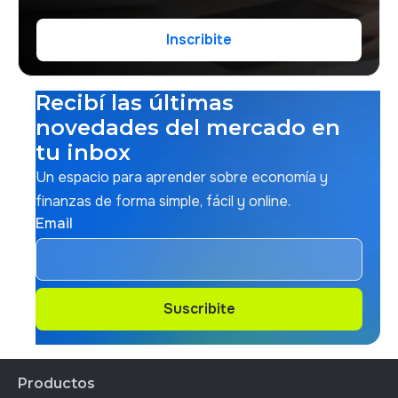
Inscribite
Inscribite
Recibí las últimas
novedades del mercado en
tu inbox
Un espacio para aprender sobre economía y
finanzas de forma simple, fácil y online.
Email
Suscribite
Suscribite
Productos