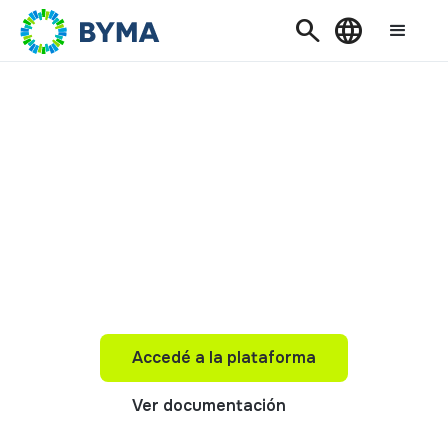
Search
Language
PRODUCTOS TECNOLÓGICOS
BYMA CLEARING
Nueva infraestructura de post-negociación
de BYMA, desarrollada con
tecnología
Nasdaq
.
Accedé a la plataforma
Accedé a la plataforma
Ver documentación
Ver documentación