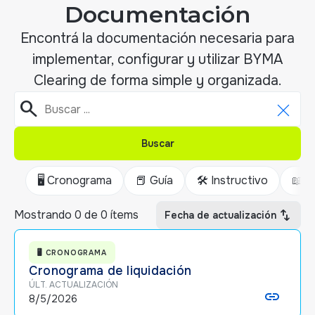
Documentación
Encontrá la documentación necesaria para
implementar, configurar y utilizar BYMA
Clearing de forma simple y organizada.
search
Buscar
Buscar
🖥️ Cronograma
📕 Guía
🛠️ Instructivo
📖 M
swap_vert
Mostrando
0
de
0
ítems
Fecha de actualización
🖥️ CRONOGRAMA
Cronograma de liquidación
ÚLT. ACTUALIZACIÓN
8/5/2026