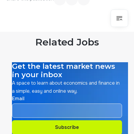
Related Jobs
Get the latest market news
in your inbox
A space to learn about economics and finance in
a simple, easy and online way.
Email
Subscribe
Subscribe