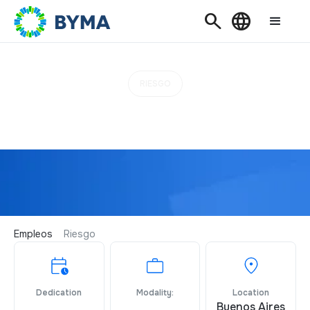
Search
Language
RIESGO
Analista Modelado de
Riesgo SR
Empleos
Riesgo
Dedication
Modality:
Location
Buenos Aires