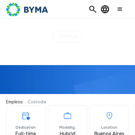
Search
Language
CUSTODIA
Analista de Sistema de
Custodia JR
Empleos
Custodia
Dedication
Modality:
Location
Full-time
Hybrid
Buenos Aires