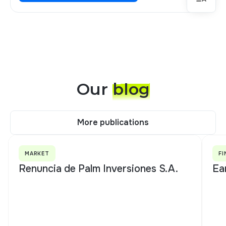
Our
blog
More publications
More publications
MARKET
FI
Renuncia de Palm Inversiones S.A.
Ea